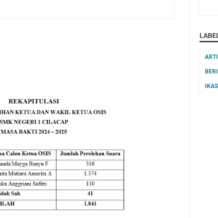
LABE
ART
BER
IKA