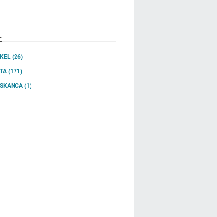
L
IKEL
(26)
ITA
(171)
SSKANCA
(1)