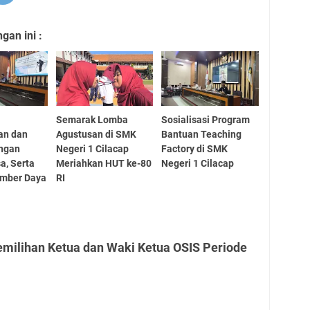
an ini :
Semarak Lomba
Sosialisasi Program
an dan
Agustusan di SMK
Bantuan Teaching
ngan
Negeri 1 Cilacap
Factory di SMK
a, Serta
Meriahkan HUT ke-80
Negeri 1 Cilacap
umber Daya
RI
emilihan Ketua dan Waki Ketua OSIS Periode