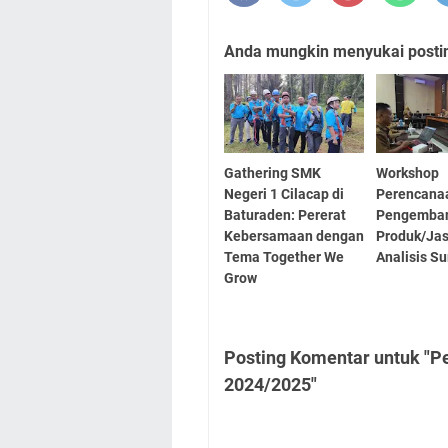
Anda mungkin menyukai posting
Gathering SMK
Workshop
Negeri 1 Cilacap di
Perencana
Baturaden: Pererat
Pengemba
Kebersamaan dengan
Produk/Jas
Tema Together We
Analisis S
Grow
Posting Komentar untuk "P
2024/2025"