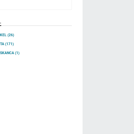
L
IKEL
(26)
ITA
(171)
SSKANCA
(1)