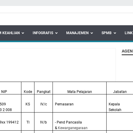
 KEAHLIAN
INFOGRAFIS
MANAJEMEN
SPMB
LINK
AGEN
NIP
Kode
Pangkat
Mata Pelajaran
Jabatan
509
KS
IV/c
Pemasaran
Kepala
3 2 008
Sekolah
9xx 199412
TI
IV/b
- Pend Pancasila
&
Kewarganegaraan