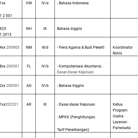
1xx
HW
IV/a
- Bahasa Indonesia
1 2 001
925
NH
IX
Bahasa Inggris
1 2013
4xx
200903
NM
III/d
- Pend Agama & Budi Pekerti
Koordinator
Rohis
8xx
200501
FL
IV/b
- Komputerisasi Akuntansi,
-
Dasar-Dasar Kejuruan
2xx
200501
AG
IV/b
- Bahasa Inggris
1xx
202221
AR
IX
- Dasar-dasar Kejuruan
Ketua
Program
Usaha
- MPKK (Penghitungan
Layanan
Pariwisata
Tarif Penerbangan)