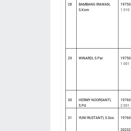
28
BAMBANG IRAWAN,
19750
S.Kom
1 010
29
WINARDI, S.Par
19750
1 001
30
HERMY NOORSANTI,
19760
S.Pd
2 001
31
YUNI RUSTANTI, S.Sos.
19760
20232