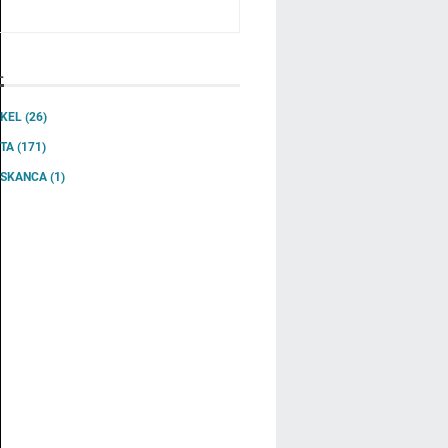
L
IKEL
(26)
ITA
(171)
SSKANCA
(1)