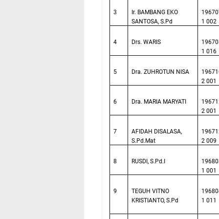
3
Ir. BAMBANG EKO
19670
SANTOSA, S.Pd
1 002
4
Drs. WARIS
19670
1 016
5
Dra. ZUHROTUN NISA
19671
2 001
6
Dra. MARIA MARYATI
19671
2 001
7
AFIDAH DISALASA,
19671
S.Pd.Mat
2 009
8
RUSDI, S.Pd.I
19680
1 001
9
TEGUH VITNO
19680
KRISTIANTO, S.Pd
1 011