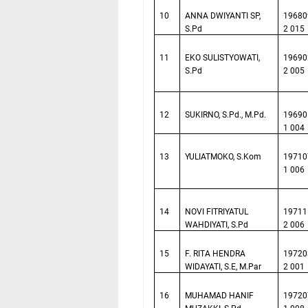
10
ANNA DWIYANTI SP,
19680
S.Pd
2 015
11
EKO SULISTYOWATI,
19690
S.Pd
2 005
12
SUKIRNO, S.Pd., M.Pd.
19690
1 004
13
YULIATMOKO, S.Kom
19710
1 006
14
NOVI FITRIYATUL
19711
WAHDIYATI, S.Pd
2 006
15
F. RITA HENDRA
19720
WIDAYATI, S.E, M.Par
2 001
16
MUHAMAD HANIF
19720