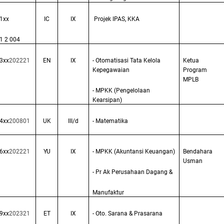
1xx
IC
IX
Projek IPAS, KKA
1 2 004
3xx
202221
EN
IX
- Otomatisasi Tata Kelola
Ketua
Kepegawaian
Program
MPLB
- MPKK (Pengelolaan
Kearsipan)
4xx
200801
UK
III/d
- Matematika
6xx
202221
YU
IX
- MPKK (Akuntansi Keuangan)
Bendahara
Usman
- Pr Ak Perusahaan Dagang &
Manufaktur
9xx
202321
ET
IX
- Oto. Sarana & Prasarana