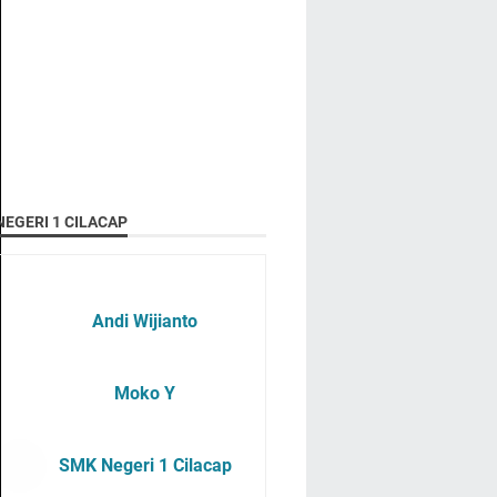
EGERI 1 CILACAP
Andi Wijianto
Moko Y
SMK Negeri 1 Cilacap