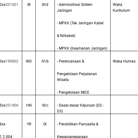
2xx
201001
BI
III/d
- Administrasi Sistem
Waka
Jaringan
Kurikulum
- MPKK (Tek Jaringan Kabel
& Nirkabel)
- MPKK (Keamanan Jaringan)
3xx
199802
WD
IV/b
- Perencanaan &
Waka Humas
Pengelolaan Perjalanan
Wisata
- Pengelolaan MICE
5xx
201406
HN
III/c
- Dasar-dasar Kejuruan (D2 -
D3)
6xx
YR
IX
- Pendidikan Pancasila &
1 2 004
Kewarganegaraan