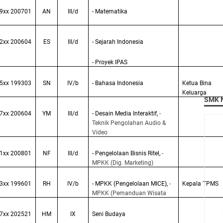
9xx 200701
AN
III/d
- Matematika
2xx 200604
ES
III/d
- Sejarah Indonesia
- Proyek IPAS
5xx 199303
SN
IV/b
- Bahasa Indonesia
Ketua Bina
Keluarga
SMK N
7xx 200604
YM
III/d
- Desain Media Interaktif,
-
Teknik Pengolahan Audio &
Video
1xx 200801
NF
III/d
- Pengelolaan Bisnis Ritel,
-
MPKK (Dig. Marketing)
3xx 199601
RH
IV/b
- MPKK (Pengelolaan MICE),
-
Kepala TPMS
MPKK (Pemanduan Wisata
7xx 202521
HM
IX
Seni Budaya