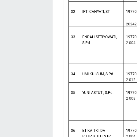
32
IFTI CAHYATI, ST
19770
20242
33
ENDAH SETIYOWATI,
19770
S.Pd
2 004
34
UMI KULSUM, S.Pd
19770
2 012
35
YUNI ASTUTI, S.Pd.
19770
2 008
36
ETIKA TRI IDA
19770
PUJIASTUTI, S.Pd.
2 004