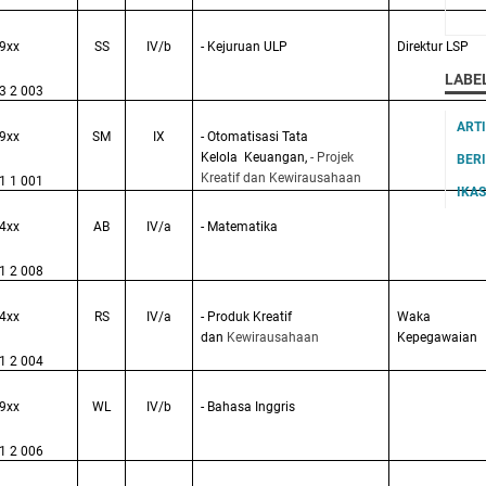
9xx
SS
IV/b
- Kejuruan ULP
Direktur LSP
LABE
3 2 003
ART
9xx
SM
IX
- Otomatisasi Tata
Kelola Keuangan,
- Projek
BER
Kreatif dan
Kewirausahaan
1 1 001
IKA
4xx
AB
IV/a
- Matematika
1 2 008
4xx
RS
IV/a
- Produk Kreatif
Waka
dan
Kewirausahaan
Kepegawaian
1 2 004
9xx
WL
IV/b
- Bahasa Inggris
1 2 006