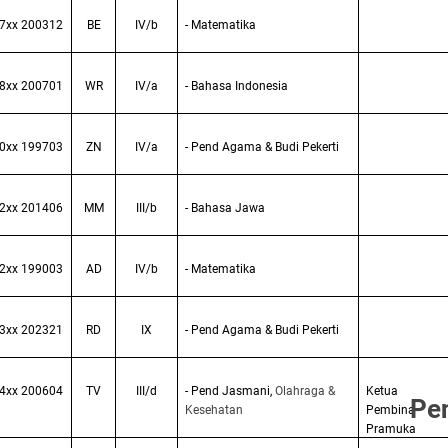
7xx 200312
BE
IV/b
- Matematika
8xx 200701
WR
IV/a
- Bahasa Indonesia
0xx 199703
ZN
IV/a
- Pend Agama & Budi Pekerti
2xx 201406
MM
III/b
- Bahasa Jawa
2xx 199003
AD
IV/b
- Matematika
3xx 202321
RD
IX
- Pend Agama & Budi Pekerti
4xx 200604
TV
III/d
- Pend Jasmani,
Olahraga &
Ketua
Pe
Kesehatan
Pembina
Pramuka