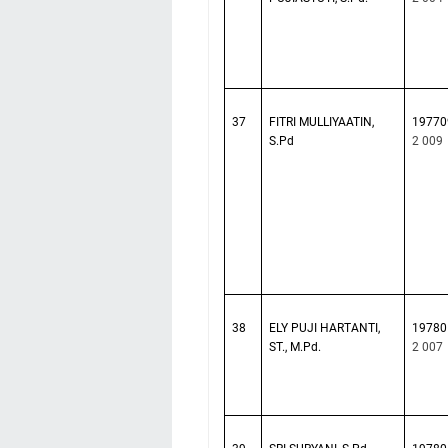
37
FITRI MULLIYAATIN,
19770
S.Pd
2 009
38
ELY PUJI HARTANTI,
19780
ST., M.Pd.
2 007