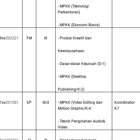
- MPKK (Teknologi
Perkantoran)
- MPKK (Ekonomi Bisnis)
9xx
202221
FM
IX
- Produk Kreatif dan
Kewirausahaan
- Dasar-dasar Kejuruan (D-1)
- MPKK (Desktop
Publishing/K-2)
1xx
201001
EP
III/d
- MPKK (Video Editing dan
Koordinator
Motion Graphic/K-4
K7
- Teknik Pengolahan Audio&
Video