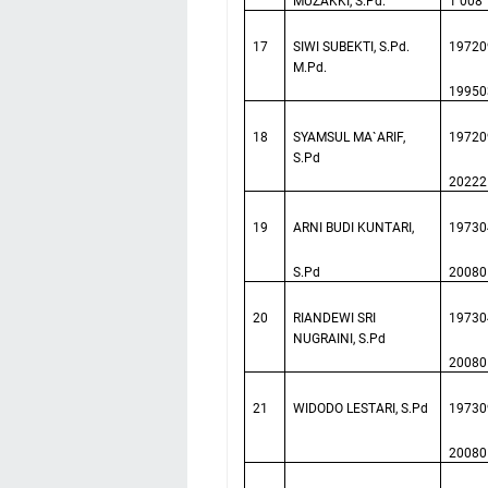
MUZAKKI, S.Pd.
1 008
17
SIWI SUBEKTI, S.Pd.
19720
M.Pd.
19950
18
SYAMSUL MA`ARIF,
19720
S.Pd
20222
19
ARNI BUDI KUNTARI,
19730
S.Pd
20080
20
RIANDEWI SRI
19730
NUGRAINI, S.Pd
20080
21
WIDODO LESTARI, S.Pd
19730
20080