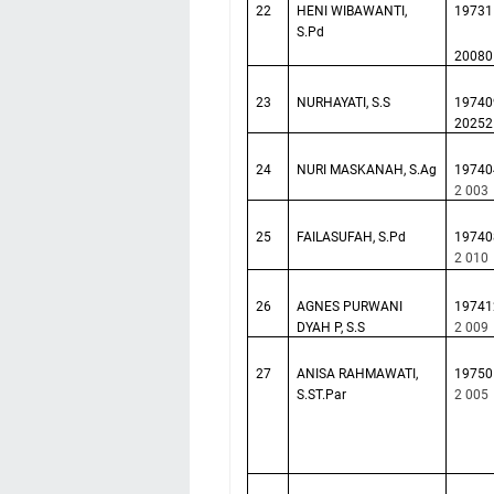
22
HENI WIBAWANTI,
19731
S.Pd
20080
23
NURHAYATI, S.S
19740
20252
24
NURI MASKANAH, S.Ag
19740
2 003
25
FAILASUFAH, S.Pd
19740
2 010
26
AGNES PURWANI
19741
DYAH P, S.S
2 009
27
ANISA RAHMAWATI,
19750
S.ST.Par
2 005