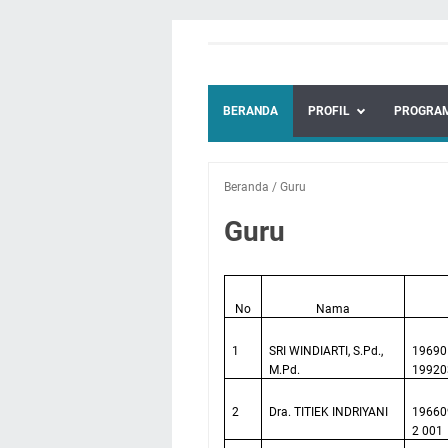
BERANDA
PROFIL
PROGRAM
Beranda
/
Guru
Guru
No
Nama
1
SRI WINDIARTI, S.Pd.,
19690
M.Pd.
19920
2
Dra. TITIEK INDRIYANI
19660
2 001