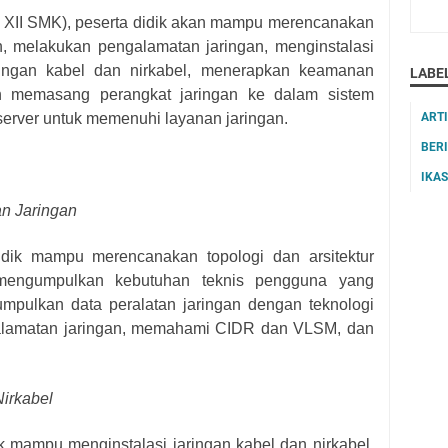
an XII SMK), peserta didik akan mampu merencanakan
gan, melakukan pengalamatan jaringan, menginstalasi
ringan kabel dan nirkabel, menerapkan keamanan
LABE
an memasang perangkat jaringan ke dalam sistem
server untuk memenuhi layanan jaringan.
ART
BER
IKA
n Jaringan
idik mampu merencanakan topologi dan arsitektur
 mengumpulkan kebutuhan teknis pengguna yang
pulkan data peralatan jaringan dengan teknologi
alamatan jaringan, memahami CIDR dan VLSM, dan
Nirkabel
ik mampu menginstalasi jaringan kabel dan nirkabel,