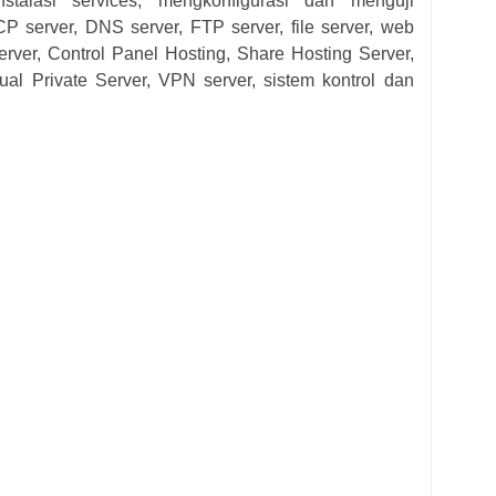
stalasi services, mengkonfigurasi dan menguji
CP server, DNS server, FTP server, file server, web
server, Control Panel Hosting, Share Hosting Server,
tual Private Server, VPN server, sistem kontrol dan