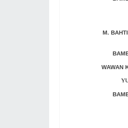
M. BAHT
BAMB
WAWAN 
YU
BAMB