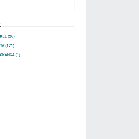
L
IKEL
(26)
ITA
(171)
SSKANCA
(1)