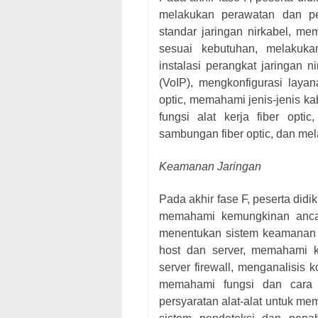
melakukan perawatan dan pe
standar jaringan nirkabel, mem
sesuai kebutuhan, melakukan
instalasi perangkat jaringan 
(VoIP), mengkonfigurasi laya
optic, memahami jenis-jenis kab
fungsi alat kerja fiber opti
sambungan fiber optic, dan mela
Keamanan Jaringan
Pada akhir fase F, peserta di
memahami kemungkinan anca
menentukan sistem keamanan j
host dan server, memahami k
server firewall, menganalisis 
memahami fungsi dan cara k
persyaratan alat-alat untuk mem