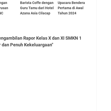
angan
Barista Coffe dengan
Upacara Bendera
rusan
Guru Tamu dari Hotel
Pertama di Awal
NC
Azana Asia Cilacap
Tahun 2024
engambilan Rapor Kelas X dan XI SMKN 1
r dan Penuh Kekeluargaan"