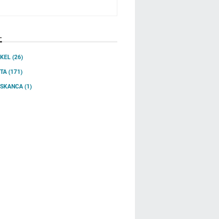
L
IKEL
(26)
ITA
(171)
SSKANCA
(1)