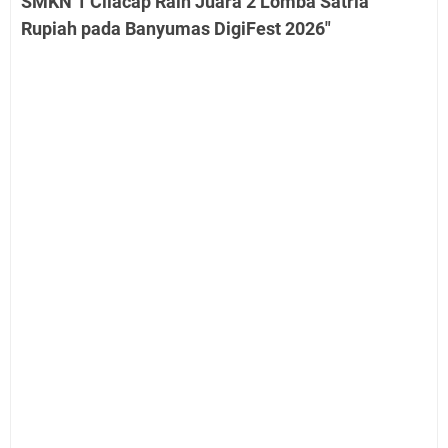
SMKN 1 Cilacap Raih Juara 2 Lomba Satria
Rupiah pada Banyumas DigiFest 2026"