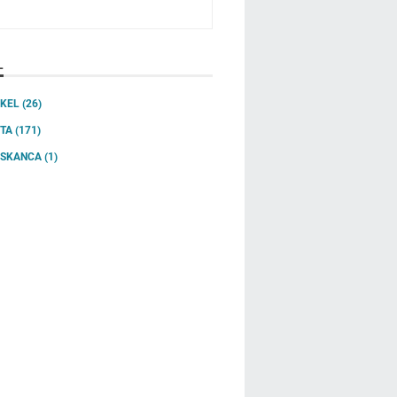
L
IKEL
(26)
ITA
(171)
SSKANCA
(1)