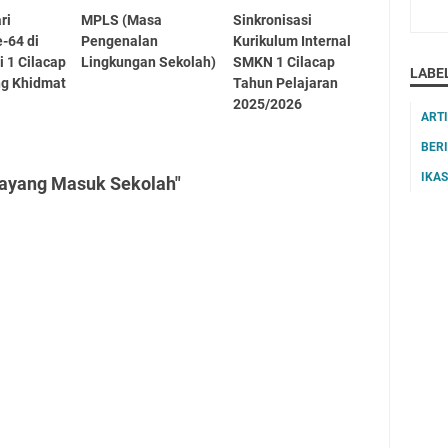
ri
MPLS (Masa
Sinkronisasi
-64 di
Pengenalan
Kurikulum Internal
 1 Cilacap
Lingkungan Sekolah)
SMKN 1 Cilacap
LABE
ng Khidmat
Tahun Pelajaran
2025/2026
ART
BER
IKA
Wayang Masuk Sekolah"