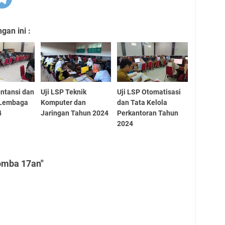
an ini :
untansi dan
Uji LSP Teknik
Uji LSP Otomatisasi
 Lembaga
Komputer dan
dan Tata Kelola
4
Jaringan Tahun 2024
Perkantoran Tahun
2024
omba 17an"