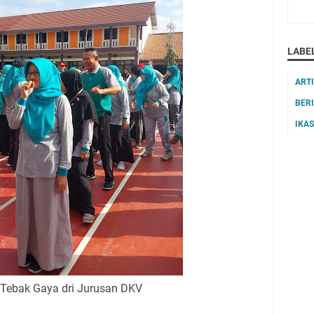
LABE
ART
BER
IKA
Tebak Gaya dri Jurusan DKV