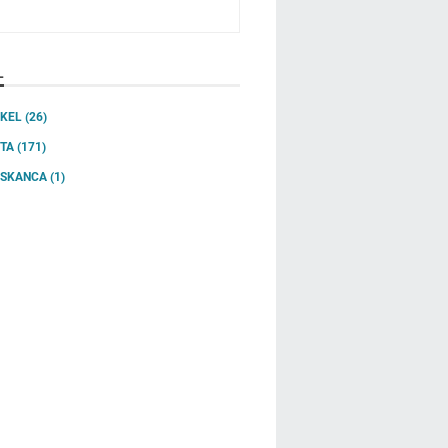
L
IKEL
(26)
ITA
(171)
SSKANCA
(1)