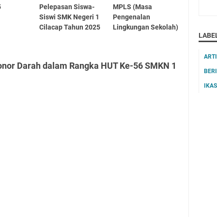
5
Pelepasan Siswa-
MPLS (Masa
Siswi SMK Negeri 1
Pengenalan
Cilacap Tahun 2025
Lingkungan Sekolah)
LABE
ART
Donor Darah dalam Rangka HUT Ke-56 SMKN 1
BER
IKA