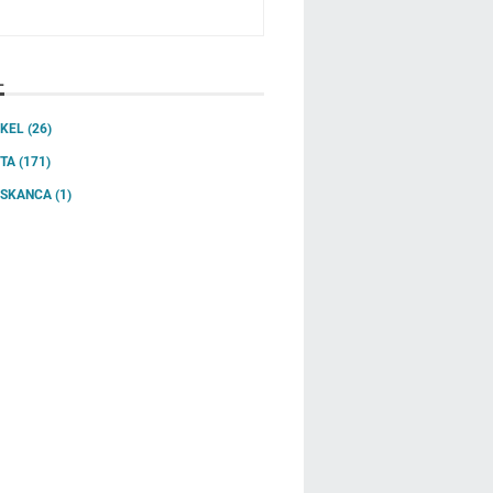
L
IKEL
(26)
ITA
(171)
SSKANCA
(1)