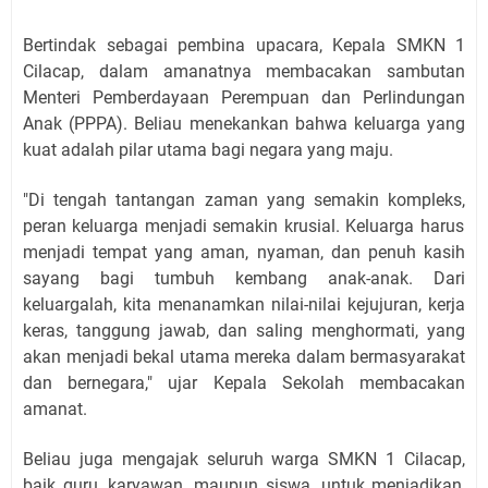
Bertindak sebagai pembina upacara,
Kepala SMKN 1
Cilacap
,
dalam amanatnya membacakan sambutan
Menteri Pemberdayaan Perempuan dan Perlindungan
Anak (PPPA).
Beliau menekankan bahwa keluarga yang
kuat adalah pilar utama bagi negara yang maju.
"Di tengah tantangan zaman yang semakin kompleks,
peran keluarga menjadi semakin krusial.
Keluarga harus
menjadi tempat yang aman,
nyaman,
dan penuh kasih
sayang bagi tumbuh kembang anak-anak.
Dari
keluargalah,
kita menanamkan nilai-nilai kejujuran,
kerja
keras,
tanggung jawab,
dan saling menghormati,
yang
akan menjadi bekal utama mereka dalam bermasyarakat
dan bernegara,
" ujar Kepala Sekolah membacakan
amanat.
Beliau juga mengajak seluruh warga SMKN 1 Cilacap,
baik guru,
karyawan,
maupun siswa,
untuk menjadikan