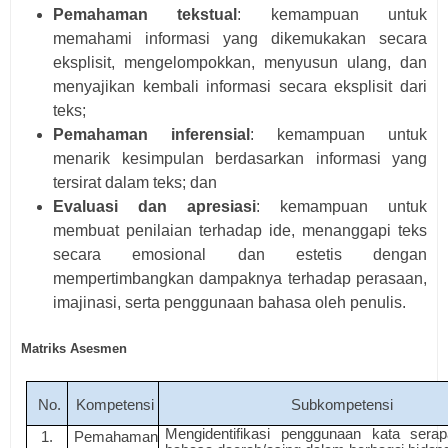
Pemahaman tekstual
: kemampuan untuk
memahami informasi yang dikemukakan secara
eksplisit, mengelompokkan, menyusun ulang, dan
menyajikan kembali informasi secara eksplisit dari
teks;
Pemahaman inferensial
: kemampuan untuk
menarik kesimpulan berdasarkan informasi yang
tersirat dalam teks; dan
Evaluasi dan apresiasi
: kemampuan untuk
membuat penilaian terhadap ide, menanggapi teks
secara emosional dan estetis dengan
mempertimbangkan dampaknya terhadap perasaan,
imajinasi, serta penggunaan bahasa oleh penulis.
Matriks Asesmen
No.
K
omp
et
e
n
si
Sub
k
omp
eten
si
M
e
n
g
i
de
n
t
i
f
i
k
a
si
p
e
n
g
g
u
n
aa
n
k
a
ta
s
e
r
a
p
1.
Pe
m
a
h
a
m
a
n