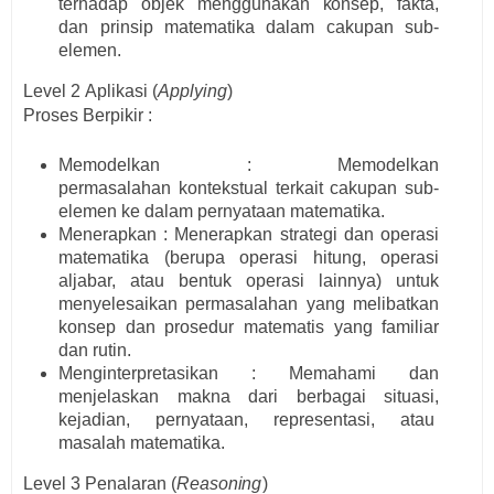
te
r
h
a
d
a
p
o
b
j
ek
m
e
n
g
g
u
n
a
k
a
n
k
o
n
sep,
fa
kt
a
,
d
a
n
p
ri
ns
i
p
m
a
t
e
m
a
t
i
ka d
a
l
a
m cakupan
s
u
b
-
e
l
e
m
e
n
.
Level 2
A
p
l
i
k
a
si
(
A
p
p
ly
i
n
g
)
P
r
oses B
e
r
pikir :
Memodelkan :
Memodelkan
permasalahan
kontekstual terkait cakupan sub-
elemen ke dalam pernyataan matematika.
Menerapkan :
Menerapkan strategi dan operasi
matematika (berupa operasi hitung, operasi
aljabar, atau bentuk operasi lainnya) untuk
menyelesaikan permasalahan yang melibatkan
konsep dan prosedur matematis yang familiar
dan rutin.
Menginterpretasikan :
Memahami dan
menjelaskan makna dari berbagai situasi,
kejadian, pernyataan, representasi, atau
masalah matematika.
Level 3
Pe
n
a
l
a
r
a
n
(
R
e
a
son
i
n
g
)