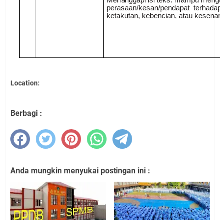
pe
r
a
sa
a
n
/
kes
a
n/pe
nd
a
p
a
t te
r
h
a
d
a
ketaku
t
a
n, kebe
n
c
i
a
n,
a
t
a
u kes
e
n
a
Location:
Berbagi :
Anda mungkin menyukai postingan ini :