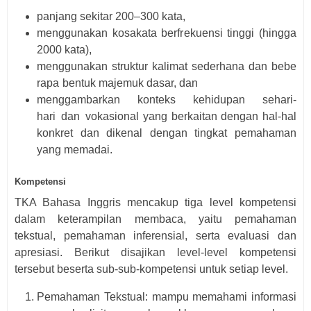
panjang sekitar 20
0
–300 kata,
menggunakan kosakata berf
r
ekuensi tinggi (hingga
2000 kata),
menggunakan
struktur
kalimat
sederh
a
na
dan
bebe
rapa
b
e
ntuk majemuk dasar, dan
menggambarkan
konteks
kehidupan
sehar
i
-
hari
dan
vokasional yang berkaitan dengan ha
l
-hal
konkret dan dikenal dengan tingkat pemahaman
yang m
e
madai.
Kompetensi
TKA Bahasa Inggris mencakup tiga level kompetensi
dalam keterampilan membaca, yaitu pemahaman
tekstual, pemahaman inferensial, serta evaluasi dan
apresiasi. Berikut disajikan level-level kompetensi
tersebut beserta sub-sub-kompetensi untuk setiap level.
Pemahaman Tekstual: mampu memahami informasi