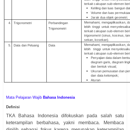
terkait cakupan sub-elemen beri
Keliling dan luas bangun dat
Volume dan luas permukaa
Jarak dua objek geometri.
Memahami, mengaplikasikan, d
4.
Trigonometri
Perbandingan
lebih tinggi untuk menyelesai
Trigonometri
terkait cakupan sub-elemen ber
trigonometri (sinus, kosinus, ta
sekan, kosekan).
Memahami, mengaplikasikan, d
5.
Data dan Peluang
Data
lebih tinggi untuk menyelesai
terkait cakupan sub-elemen beri
Penyajian data dalam bent
diagram garis, diagram lingk
dan bentuk visual;
Ukuran pemusatan dan pen
dan data kelompok;
Aturan
Mata Pelajaran Wajib
Bahasa Indonesia
Definisi
TKA Bahasa Indonesia difokuskan pada salah satu
keterampilan berbahasa, yakni membaca. Membaca
dipilih sebagai fokus karena merupakan keterampilan