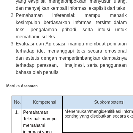
yang eksplisit, mengelompokkan, menyusun ulang,
dan menyajikan kembali informasi eksplisit dari teks
Pemahaman Inferensial: mampu menarik
kesimpulan berdasarkan informasi tersirat dalam
teks, pengalaman pribadi, serta intuisi untuk
memahami isi teks
Evaluasi dan Apresiasi: mampu membuat penilaian
terhadap ide, menanggapi teks secara emosional
dan estetis dengan mempertimbangkan dampaknya
terhadap perasaan, imajinasi, serta penggunaan
bahasa oleh penulis
Matriks Asesmen
No.
K
omp
et
e
n
si
Sub
k
omp
eten
si
M
e
n
e
mu
k
a
n
/
m
e
n
g
i
d
e
nt
i
f
i
k
a
si
I
n
for
1.
Pemahaman
p
e
nt
i
ng y
a
ng
d
i
s
e
b
u
t
k
a
n
s
ec
a
r
a ek
Tekstual: mampu
memahami
informasi yang