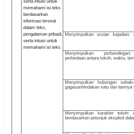
serta intuisi untuk
memahami isi teks
berdasarkan
informasi tersirat
dalam teks,
pengalaman pribadi,
M
e
n
y
i
m
p
u
l
k
a
n
u
ru
t
a
n
ke
j
a
d
i
a
n:
serta intuisi untuk
memahami isi teks
M
e
n
y
i
m
p
u
l
k
a
n p
e
r
b
a
nd
i
ng
a
p
e
r
b
e
d
aa
n
a
nt
a
r
a
t
o
k
o
h, wak
t
u
, te
M
e
n
y
i
m
p
u
l
k
a
n h
u
b
u
n
g
a
n
s
eba
b
-
g
a
g
a
san
/
t
i
nd
a
k
a
n satu d
a
n
l
a
i
nnya 
M
e
n
y
i
m
p
u
l
k
a
n k
a
r
a
kter
t
o
k
o
h:
be
r
d
a
s
a
r
k
a
n
p
et
u
n
j
u
k eksp
l
i
s
i
t d
a
l
a