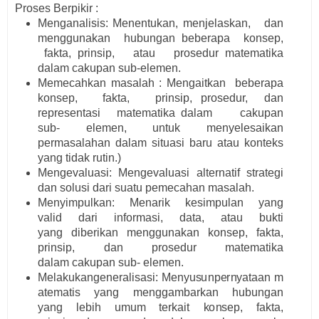
P
r
oses B
e
r
pikir :
Menganalisis:
Menentukan, menjelaskan, dan
menggunakan hubungan beberapa konsep,
fakta, prinsip, atau prosedur matematika
dalam cakupan sub-elemen.
Memecahkan masalah :
Mengaitkan beberapa
konsep, fakta, prinsip, prosedur, dan
representasi matematika dalam cakupan
sub- elemen, untuk menyelesaikan
permasalahan dalam situasi baru atau konteks
yang tidak rutin.)
Mengevaluasi:
Mengevaluasi alternatif strategi
dan solusi dari suatu pemecahan masalah.
M
e
n
y
i
m
p
u
l
k
a
n:
M
e
n
a
r
i
k
ke
si
m
p
ul
a
n
y
a
ng
val
i
d
d
a
r
i
i
n
for
m
a
s
i
,
d
a
t
a
,
a
t
a
u b
u
k
t
i
y
a
ng
d
i
b
e
r
i
k
a
n
m
e
n
g
g
u
n
a
k
a
n
k
o
n
sep,
fa
kt
a
,
p
ri
ns
i
p, d
a
n p
r
o
se
d
u
r
m
a
t
e
m
a
t
i
ka
d
a
l
a
m
ca
k
u
p
a
n
s
u
b
- e
l
e
m
e
n.
M
e
l
a
k
u
k
a
nge
n
e
r
a
li
s
a
si:
M
e
n
y
u
s
u
np
e
r
n
y
a
t
aa
n
m
a
t
e
m
a
t
i
s
y
a
ng
m
e
n
g
g
a
m
b
a
r
k
a
n h
u
b
u
n
g
a
n
y
a
ng
l
eb
i
h
u
mu
m t
e
r
k
a
i
t
k
o
n
sep,
fa
kt
a
,