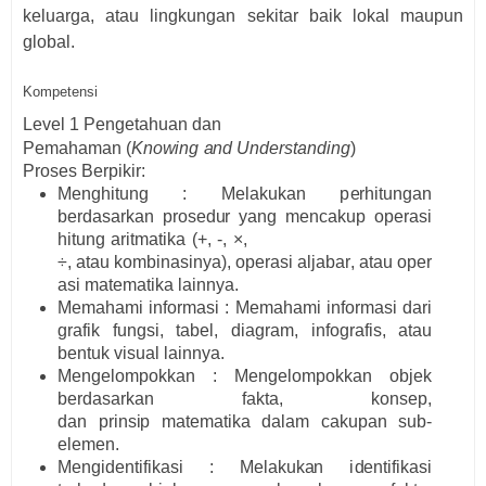
keluarga, atau lingkungan sekitar baik lokal maupun
global.
Kompetensi
Le
ve
l 1
Pe
n
g
eta
h
u
a
n d
a
n
Pe
m
a
h
a
m
a
n
(
K
n
o
w
i
ng
a
nd U
n
d
e
r
s
t
a
nd
i
n
g
)
P
r
oses B
e
r
pikir:
M
e
n
g
h
i
t
u
n
g : M
e
l
a
k
u
k
a
n p
e
r
h
i
t
u
n
g
a
n
be
r
d
a
s
a
r
k
a
n
p
r
o
s
e
d
u
r y
a
ng
m
e
ncak
u
p
o
p
e
r
a
s
i
h
i
t
u
n
g
a
ri
t
m
a
t
i
ka
(
+,
-
,
×,
÷
,
a
t
a
u
k
o
m
b
i
n
a
s
i
n
y
a
)
,
o
p
e
r
a
si
a
lj
a
b
a
r
,
a
t
a
u
o
p
e
r
a
si
m
a
t
e
m
a
t
i
ka
l
a
i
n
ny
a
.
M
e
m
a
h
a
m
i
i
n
for
m
a
s
i :
M
e
m
a
h
a
m
i
i
n
for
m
a
si d
a
r
i
g
r
af
i
k
fu
ng
s
i
, t
a
be
l
, d
i
a
g
r
a
m
,
i
n
fo
g
r
af
i
s,
a
t
a
u
be
n
t
u
k v
i
s
u
a
l
l
a
i
n
n
y
a
.
M
e
n
g
e
l
o
m
p
o
kk
a
n :
M
e
n
g
e
l
o
m
p
o
kk
a
n
o
b
j
ek
be
r
d
a
s
a
r
k
a
n
f
a
kt
a
, k
o
n
sep,
d
a
n
p
r
i
ns
i
p
m
a
t
e
m
a
t
i
ka d
a
l
a
m cakupan
s
u
b
-
e
l
e
m
e
n
.
M
e
n
g
i
de
n
t
i
f
i
k
a
si :
M
e
l
a
k
u
k
a
n
i
d
e
n
t
i
f
i
k
a
si