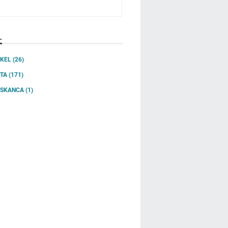
L
IKEL
(26)
ITA
(171)
SSKANCA
(1)