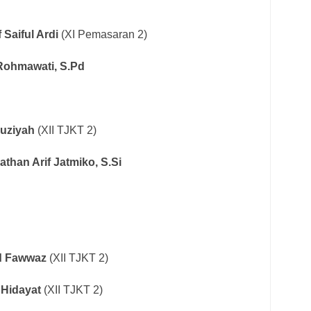
f Saiful Ardi
(XI Pemasaran 2)
 Rohmawati, S.Pd
auziyah
(XII TJKT 2)
athan Arif Jatmiko, S.Si
d Fawwaz
(XII TJKT 2)
 Hidayat
(XII TJKT 2)