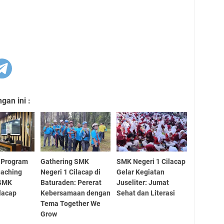
an ini :
i Program
Gathering SMK
SMK Negeri 1 Cilacap
eaching
Negeri 1 Cilacap di
Gelar Kegiatan
 SMK
Baturaden: Pererat
Juseliter: Jumat
ilacap
Kebersamaan dengan
Sehat dan Literasi
Tema Together We
Grow