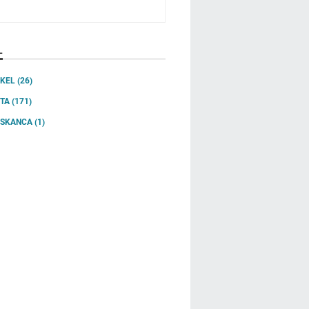
L
IKEL
(26)
ITA
(171)
SSKANCA
(1)