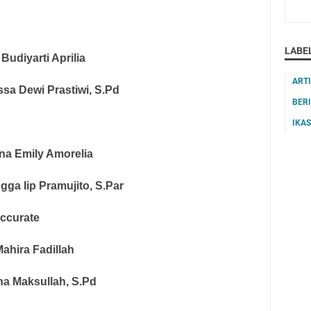
LABE
 Budiyarti Aprilia
ART
ssa Dewi Prastiwi, S.Pd
BER
IKA
na Emily Amorelia
gga Iip Pramujito, S.Par
Accurate
Mahira Fadillah
na Maksullah, S.Pd