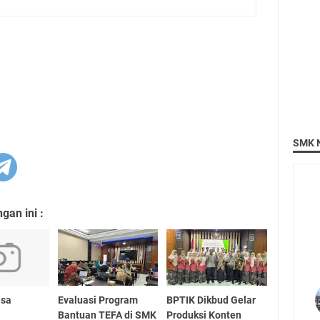
SMK N
an ini :
asa
Evaluasi Program
BPTIK Dikbud Gelar
Bantuan TEFA di SMK
Produksi Konten