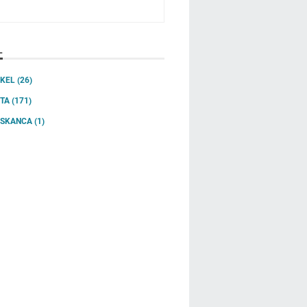
L
IKEL
(26)
ITA
(171)
SSKANCA
(1)