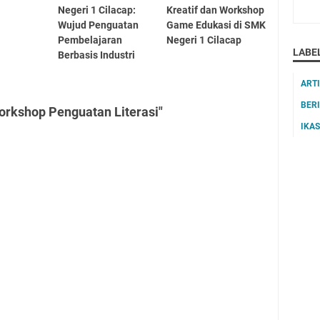
Negeri 1 Cilacap:
Kreatif dan Workshop
Wujud Penguatan
Game Edukasi di SMK
Pembelajaran
Negeri 1 Cilacap
LABE
Berbasis Industri
ART
BER
orkshop Penguatan Literasi"
IKA