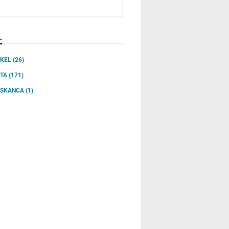
L
IKEL
(26)
ITA
(171)
SSKANCA
(1)