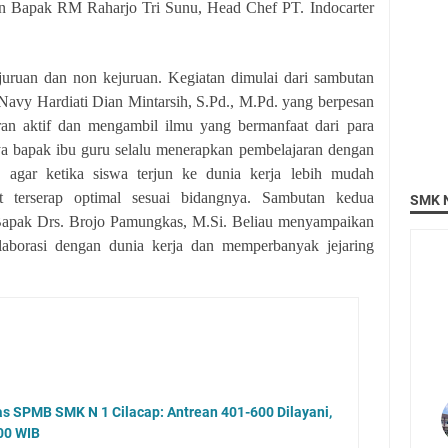
n Bapak RM Raharjo Tri Sunu, Head Chef PT. Indocarter
juruan dan non kejuruan. Kegiatan dimulai dari sambutan
avy Hardiati Dian Mintarsih, S.Pd., M.Pd. yang berpesan
ran aktif dan mengambil ilmu yang bermanfaat dari para
ya bapak ibu guru selalu menerapkan pembelajaran dengan
, agar ketika siswa terjun ke dunia kerja lebih mudah
t terserap optimal sesuai bidangnya. Sambutan kedua
SMK N
Bapak Drs. Brojo Pamungkas, M.Si. Beliau menyampaikan
olaborasi dengan dunia kerja dan memperbanyak jejaring
kas SPMB SMK N 1 Cilacap: Antrean 401-600 Dilayani,
.00 WIB