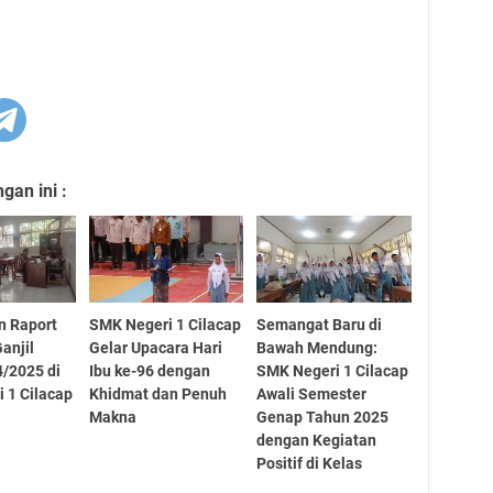
an ini :
n Raport
SMK Negeri 1 Cilacap
Semangat Baru di
anjil
Gelar Upacara Hari
Bawah Mendung:
/2025 di
Ibu ke-96 dengan
SMK Negeri 1 Cilacap
 1 Cilacap
Khidmat dan Penuh
Awali Semester
Makna
Genap Tahun 2025
dengan Kegiatan
Positif di Kelas