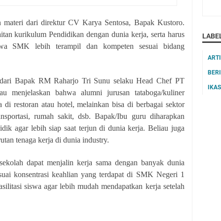
n materi dari direktur CV Karya Sentosa, Bapak Kustoro.
itan kurikulum Pendidikan dengan dunia kerja, serta harus
LABE
swa SMK lebih terampil dan kompeten sesuai bidang
ART
BER
i dari Bapak RM Raharjo Tri Sunu selaku Head Chef PT
IKA
au menjelaskan bahwa alumni jurusan tataboga/kuliner
 di restoran atau hotel, melainkan bisa di berbagai sektor
ransportasi, rumah sakit, dsb. Bapak/Ibu guru diharapkan
k agar lebih siap saat terjun di dunia kerja. Beliau juga
utan tenaga kerja di dunia industry.
sekolah dapat menjalin kerja sama dengan banyak dunia
esuai konsentrasi keahlian yang terdapat di SMK Negeri 1
ilitasi siswa agar lebih mudah mendapatkan kerja setelah