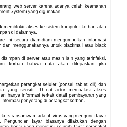
yerang web server karena adanya celah keamanan
ent System) yang digunakan.
k memblokir akses ke sistem komputer korban atau
impan di dalamnya.
are ini secara diam-diam mengumpulkan informasi
ter dan menggunakannya untuk blackmail atau black
disimpan di server atau mesin lain yang terinfeksi,
am korban bahwa data akan dilepaskan jika
getkan perangkat seluler (ponsel, tablet, dll) dan
a yang sensitif. Threat actor membatasi akses
an hanya informasi terkait detail pembayaran yang
informasi penyerang di perangkat korban.
ckers ransomware adalah virus yang mengunci layar
. Penguncian layar biasanya dilakukan dengan
ran besar yang menutupi seluruh layar perangkat