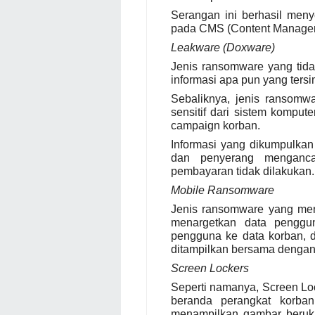
Serangan ini berhasil men
pada CMS (Content Managem
Leakware (Doxware)
Jenis ransomware yang tida
informasi apa pun yang ters
Sebaliknya, jenis ransomw
sensitif dari sistem kompu
campaign korban.
Informasi yang dikumpulkan 
dan penyerang menganc
pembayaran tidak dilakukan.
Mobile Ransomware
Jenis ransomware yang menar
menargetkan data penggun
pengguna ke data korban, d
ditampilkan bersama dengan 
Screen Lockers
Seperti namanya, Screen Lo
beranda perangkat korban
menampilkan gambar beruku