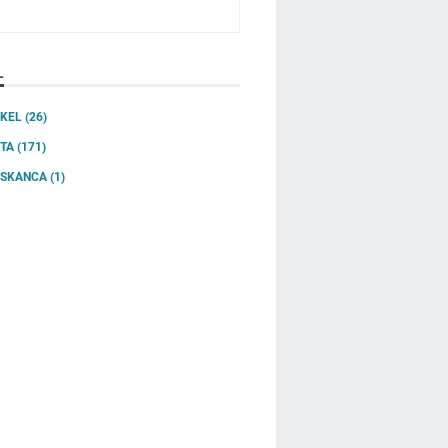
L
IKEL
(26)
ITA
(171)
SSKANCA
(1)