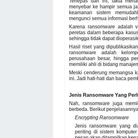
Terlepas dari ini, fakta men
menyebar ke hampir semua ja
keamanan sistem memudah
mengunci semua informasi berh
Karena ransomware adalah v
peretas dalam beberapa kasu
sehingga tidak dapat dioperasi
Hasil riset yang dipublikasika
ransomware adalah kelompo
perusahaan besar, hingga pem
memiliki ahli di bidang manaj
Meski cenderung memangsa kal
ini. Jadi hati-hati dan baca pe
Jenis Ransomware Yang Perl
Nah, ransomware juga memil
berbeda. Berikut penjelasannya
Encrypting Ransomware
Jenis ransomware yang di
penting di sistem komputer
pesan akan ditampilkan ke