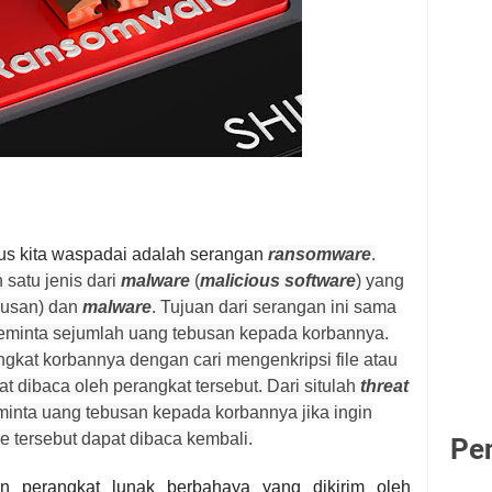
rus kita waspadai adalah serangan
ransomware
.
satu jenis dari
malware
(
malicious software
) yang
ebusan) dan
malware
. Tujuan dari serangan ini sama
eminta sejumlah uang tebusan kepada korbannya.
gkat korbannya dengan cari
mengenkripsi file atau
at dibaca oleh perangkat
tersebut. Dari situlah
threat
inta uang tebusan kepada korbannya jika
ingin
le tersebut dapat dibaca kembali.
Pe
 perangkat lunak berbahaya yang dikirim oleh