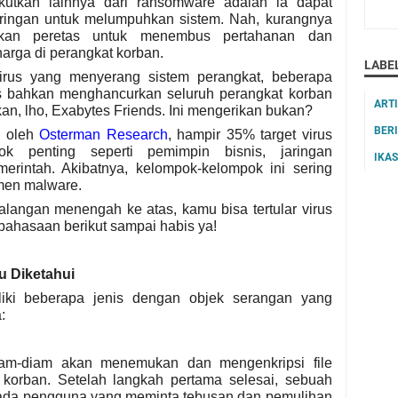
akutkan lainnya dari ransomware adalah ia dapat
ringan untuk melumpuhkan sistem. Nah, kurangnya
kan peretas untuk menembus pertahanan dan
arga di perangkat korban.
LABE
irus yang menyerang sistem perangkat, beberapa
s bahkan menghancurkan seluruh perangkat korban
ART
kan, lho, Exabytes Friends. Ini mengerikan bukan?
BER
n oleh
Osterman Research
, hampir 35% target virus
k penting seperti pemimpin bisnis, jaringan
IKA
erintah. Akibatnya, kelompok-kelompok ini sering
emen malware.
angan menengah ke atas, kamu bisa tertular virus
mbahasaan berikut sampai habis ya!
u Diketahui
iki beberapa jenis dengan objek serangan yang
:
am-diam akan menemukan dan mengenkripsi file
 korban. Setelah langkah pertama selesai, sebuah
pada pengguna yang meminta tebusan dan pemulihan