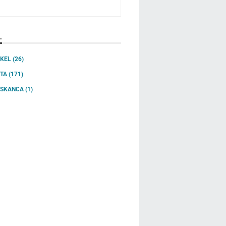
L
IKEL
(26)
ITA
(171)
SSKANCA
(1)