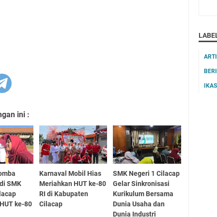
LABE
ART
BER
IKA
an ini :
Lomba
Karnaval Mobil Hias
SMK Negeri 1 Cilacap
 di SMK
Meriahkan HUT ke-80
Gelar Sinkronisasi
ilacap
RI di Kabupaten
Kurikulum Bersama
 HUT ke-80
Cilacap
Dunia Usaha dan
Dunia Industri